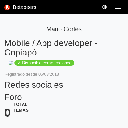
Betabeers
Toggl
navig
Mario Cortés
Mobile / App developer
-
Copiapó
✔ Disponible como freelance
Registrado desde 06/03/2013
Redes sociales
Foro
TOTAL
0
TEMAS