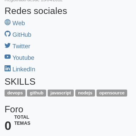
Redes sociales
Web
GitHub
Twitter
Youtube
LinkedIn
SKILLS
devops
github
javascript
nodejs
opensource
Foro
TOTAL
0
TEMAS