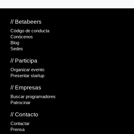
// Betabeers
Código de conducta
Conócenos
Blog
Sedes
// Participa
Organizar evento
Presentar startup
// Empresas
Buscar programadores
Patrocinar
// Contacto
Contactar
Prensa