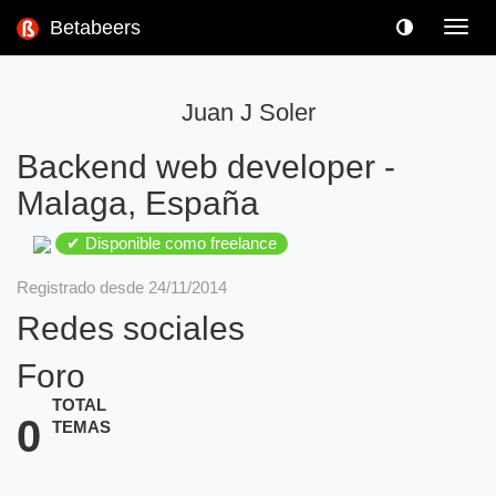
Betabeers
Toggl
navig
Juan J Soler
Backend web developer
-
Malaga, España
✔ Disponible como freelance
Registrado desde 24/11/2014
Redes sociales
Foro
TOTAL
0
TEMAS