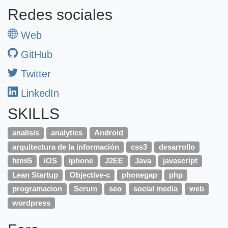
Redes sociales
Web
GitHub
Twitter
LinkedIn
SKILLS
analisis
analytics
Android
arquitectura de la información
css3
desarrollo
html5
iOS
iphone
J2EE
Java
javascript
Lean Startup
Objective-c
phonegap
php
programacion
Scrum
seo
social media
web
wordpress