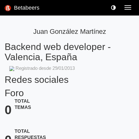
Betabeers
Toggl
navig
Juan González Martínez
Backend web developer
-
Valencia, España
Registrado desde 29/01/2013
Redes sociales
Foro
TOTAL
0
TEMAS
TOTAL
RESPUESTAS