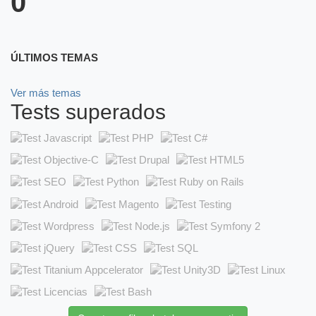
0
ÚLTIMOS TEMAS
Ver más temas
Tests superados