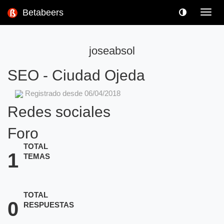
Betabeers
Toggl
navig
joseabsol
SEO
-
Ciudad Ojeda
Registrado desde 06/04/2018
Redes sociales
Foro
TOTAL
1
TEMAS
TOTAL
0
RESPUESTAS