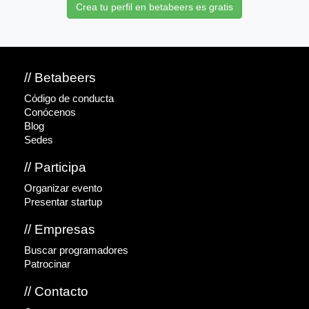
Crea tu perfil en betabeers es gratis
// Betabeers
Código de conducta
Conócenos
Blog
Sedes
// Participa
Organizar evento
Presentar startup
// Empresas
Buscar programadores
Patrocinar
// Contacto