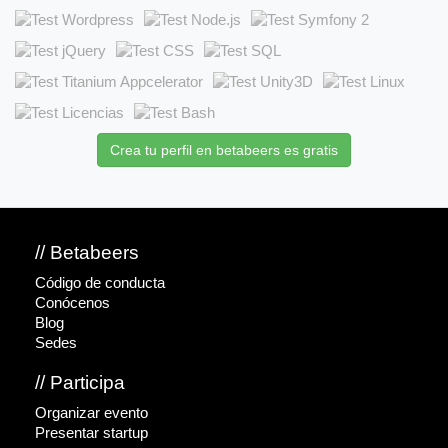
Crea tu perfil en betabeers es gratis
// Betabeers
Código de conducta
Conócenos
Blog
Sedes
// Participa
Organizar evento
Presentar startup