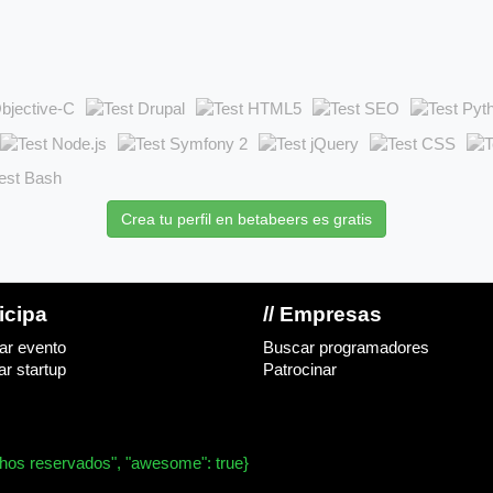
Crea tu perfil en betabeers es gratis
ticipa
// Empresas
ar evento
Buscar programadores
r startup
Patrocinar
chos reservados", "awesome": true}