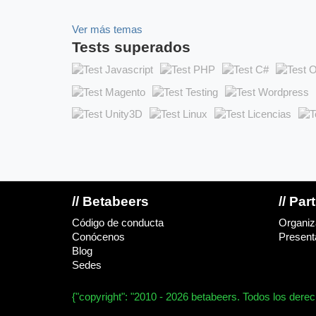
Ver más temas
Tests superados
// Betabeers
// Par
Código de conducta
Organiz
Conócenos
Presenta
Blog
Sedes
{"copyright": "2010 - 2026 betabeers. Todos los dere