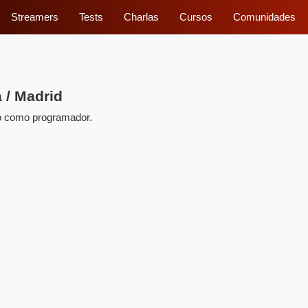
Streamers
Tests
Charlas
Cursos
Comunidades
 / Madrid
jo como programador.