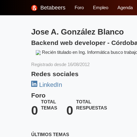
Betabeers
Foro
Empleo
Agenda
Jose A. González Blanco
Backend web developer
-
Córdoba
Recién titulado en Ing. Informática busco traba
Registrado desde 16/08/2012
Redes sociales
LinkedIn
Foro
TOTAL
TOTAL
0
0
TEMAS
RESPUESTAS
ÚLTIMOS TEMAS