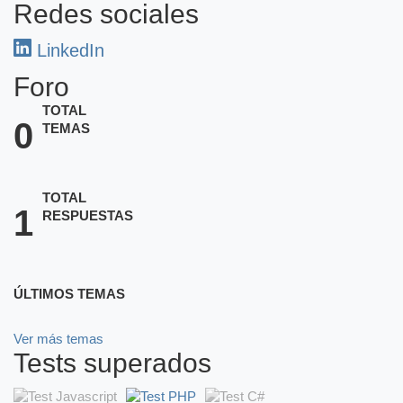
Redes sociales
LinkedIn
Foro
TOTAL
0
TEMAS
TOTAL
1
RESPUESTAS
ÚLTIMOS TEMAS
Ver más temas
Tests superados