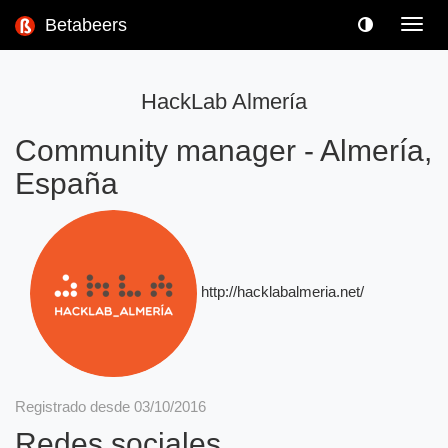
Betabeers
Toggl
navig
HackLab Almería
Community manager
-
Almería,
España
http://hacklabalmeria.net/
Registrado desde 03/10/2016
Redes sociales