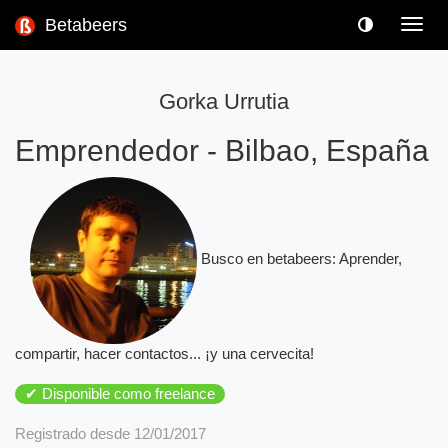
Betabeers
Toggl
navig
Gorka Urrutia
Emprendedor
-
Bilbao, España
Busco en betabeers: Aprender,
compartir, hacer contactos... ¡y una cervecita!
✔ Disponible como freelance
Registrado desde 12/01/2017