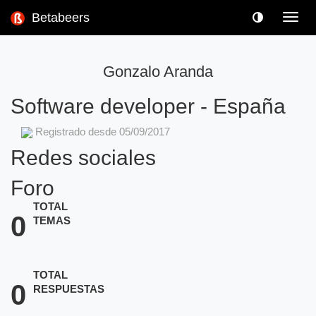
Betabeers
Toggl
navig
Gonzalo Aranda
Software developer
-
España
Registrado desde 05/09/2017
Redes sociales
Foro
TOTAL
0
TEMAS
TOTAL
0
RESPUESTAS