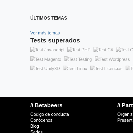
ÚLTIMOS TEMAS
Ver más temas
Tests superados
// Betabeers
// Par
Código de conducta
Organiz
Conócenos
Presenta
Blog
Sedes