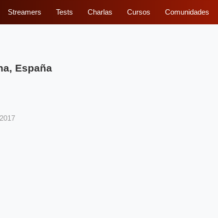
Streamers
Tests
Charlas
Cursos
Comunidades
na, España
/2017