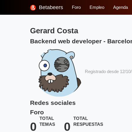
Betabeers
Foro
Empleo
Agenda
Gerard Costa
Backend web developer
-
Barcelo
Registrado desde 12/10
Redes sociales
Foro
TOTAL
TOTAL
0
0
TEMAS
RESPUESTAS