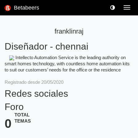
Betabeers
Toggl
navig
franklinraj
Diseñador
-
chennai
Intellecto Automation Service is the leading authority on
smart homes technology, with countless home automation kits
to suit our customers’ needs for the office or the residence
Registrado desde 20/05/2020
Redes sociales
Foro
TOTAL
0
TEMAS