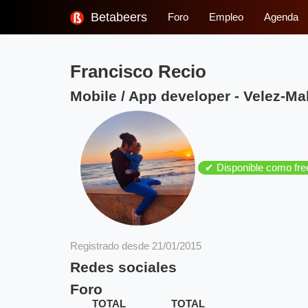
Betabeers
Foro
Empleo
Agenda
Francisco Recio
Mobile / App developer
-
Velez-Ma
✔ Disponible como fre
Registrado desde 21/01/2015
Redes sociales
Foro
TOTAL
TOTAL