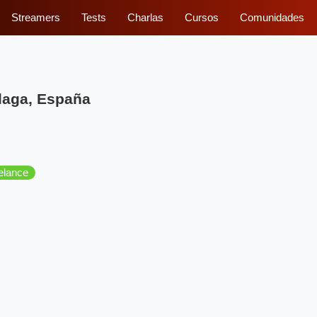
Streamers
Tests
Charlas
Cursos
Comunidades
laga, España
elance