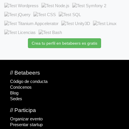
Crea tu perfil en betabeers es gratis
// Betabeers
Código de conducta
Conócenos
Blog
Sedes
// Participa
Organizar evento
Presentar startup