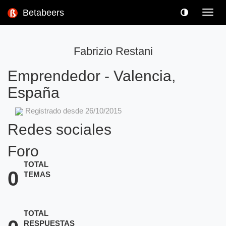
Betabeers
Toggl
navig
Fabrizio Restani
Emprendedor
-
Valencia,
España
Registrado desde 26/10/2015
Redes sociales
Foro
TOTAL
0
TEMAS
TOTAL
RESPUESTAS