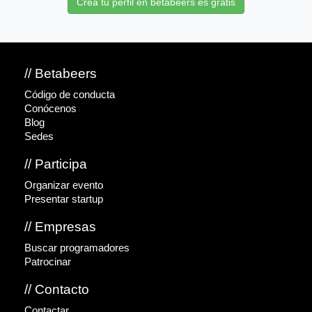
Crea tu perfil en betabeers es gratis
// Betabeers
Código de conducta
Conócenos
Blog
Sedes
// Participa
Organizar evento
Presentar startup
// Empresas
Buscar programadores
Patrocinar
// Contacto
Contactar