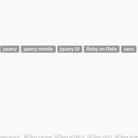
jquery
jquery mobile
jquery UI
Ruby on Rails
sass