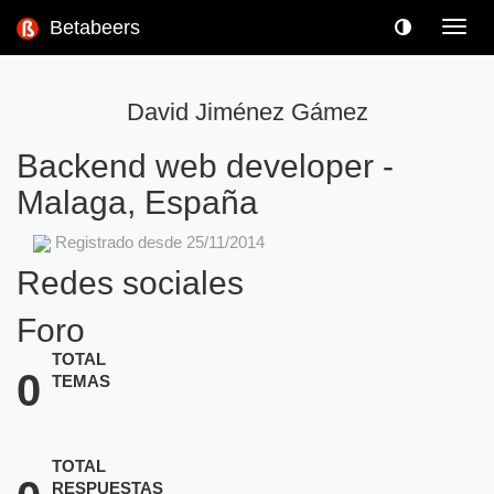
Betabeers
Toggl
navig
David Jiménez Gámez
Backend web developer
-
Malaga, España
Registrado desde 25/11/2014
Redes sociales
Foro
TOTAL
0
TEMAS
TOTAL
RESPUESTAS