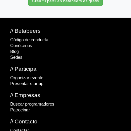
Crea tu perfil en betabeers es gratis
// Betabeers
Código de conducta
Conócenos
Blog
Sedes
// Participa
Organizar evento
Presentar startup
// Empresas
Buscar programadores
Patrocinar
// Contacto
Contactar