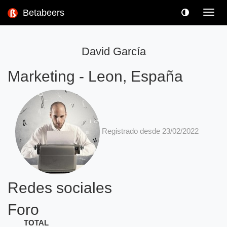
Betabeers
Toggl
navig
David García
Marketing
-
Leon, España
Registrado desde 23/02/2022
Redes sociales
Foro
TOTAL