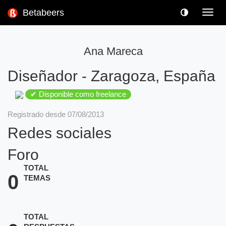
Betabeers
Toggl
navig
Ana Mareca
Diseñador
-
Zaragoza, España
✔ Disponible como freelance
Registrado desde 07/08/2013
Redes sociales
Foro
TOTAL
0
TEMAS
TOTAL