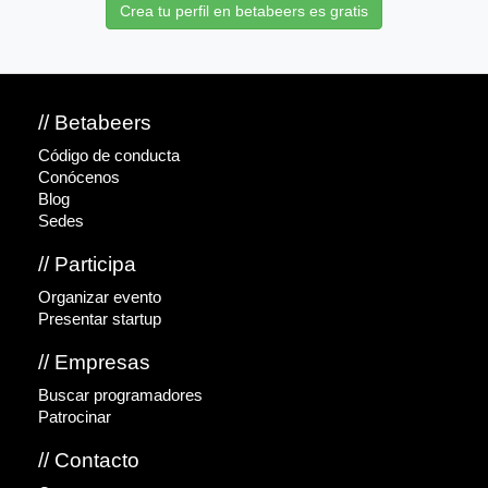
Crea tu perfil en betabeers es gratis
// Betabeers
Código de conducta
Conócenos
Blog
Sedes
// Participa
Organizar evento
Presentar startup
// Empresas
Buscar programadores
Patrocinar
// Contacto