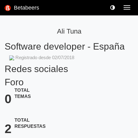
Betabeers
Toggl
navig
Ali Tuna
Software developer
-
España
Registrado desde 02/07/2018
Redes sociales
Foro
TOTAL
0
TEMAS
TOTAL
2
RESPUESTAS