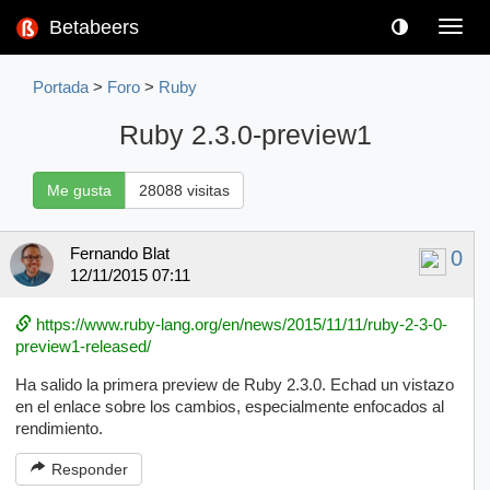
Betabeers
Toggl
navig
Portada
>
Foro
>
Ruby
Ruby 2.3.0-preview1
Me gusta
28088 visitas
Fernando Blat
0
12/11/2015 07:11
https://www.ruby-lang.org/en/news/2015/11/11/ruby-2-3-0-
preview1-released/
Ha salido la primera preview de Ruby 2.3.0. Echad un vistazo
en el enlace sobre los cambios, especialmente enfocados al
rendimiento.
Responder