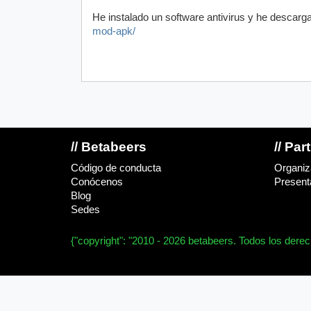
He instalado un software antivirus y he descarga
mod-apk/
// Betabeers
// Par
Código de conducta
Organiz
Conócenos
Presenta
Blog
Sedes
{"copyright": "2010 - 2026 betabeers. Todos los dere