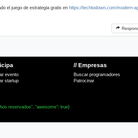
do el juego de estrategia gratis en
https://techtodown.com/modern-a
Respon
ticipa
// Empresas
ar evento
Buscar programadores
r startup
Patrocinar
chos reservados", "awesome": true}