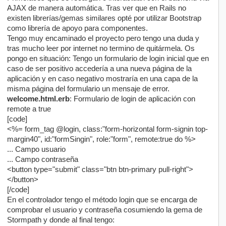
AJAX de manera automática. Tras ver que en Rails no
existen librerías/gemas similares opté por utilizar Bootstrap
como librería de apoyo para componentes.
Tengo muy encaminado el proyecto pero tengo una duda y
tras mucho leer por internet no termino de quitármela. Os
pongo en situación: Tengo un formulario de login inicial que en
caso de ser positivo accedería a una nueva página de la
aplicación y en caso negativo mostraría en una capa de la
misma página del formulario un mensaje de error.
welcome.html.erb
: Formulario de login de aplicación con
remote a true
[code]
<%= form_tag @login, class:"form-horizontal form-signin top-
margin40", id:"formSingin", role:"form", remote:true do %>
... Campo usuario
... Campo contraseña
<button type="submit" class="btn btn-primary pull-right">
</button>
[/code]
En el controlador tengo el método login que se encarga de
comprobar el usuario y contraseña cosumiendo la gema de
Stormpath y donde al final tengo: