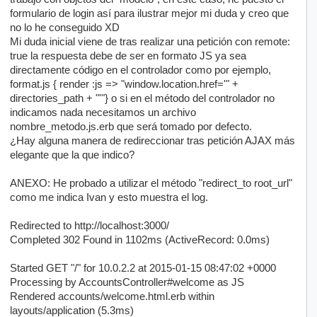
formulario de login así para ilustrar mejor mi duda y creo que
no lo he conseguido XD
Mi duda inicial viene de tras realizar una petición con remote:
true la respuesta debe de ser en formato JS ya sea
directamente código en el controlador como por ejemplo,
format.js { render :js => "window.location.href='" +
directories_path + "'"} o si en el método del controlador no
indicamos nada necesitamos un archivo
nombre_metodo.js.erb que será tomado por defecto.
¿Hay alguna manera de redireccionar tras petición AJAX más
elegante que la que indico?
ANEXO: He probado a utilizar el método "redirect_to root_url"
como me indica Ivan y esto muestra el log.
Redirected to http://localhost:3000/
Completed 302 Found in 1102ms (ActiveRecord: 0.0ms)
Started GET "/" for 10.0.2.2 at 2015-01-15 08:47:02 +0000
Processing by AccountsController#welcome as JS
Rendered accounts/welcome.html.erb within
layouts/application (5.3ms)