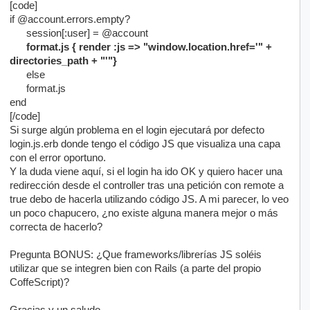
[code]
if @account.errors.empty?
session[:user] = @account
format.js { render :js => "window.location.href='" +
directories_path + "'"}
else
format.js
end
[/code]
Si surge algún problema en el login ejecutará por defecto
login.js.erb donde tengo el código JS que visualiza una capa
con el error oportuno.
Y la duda viene aquí, si el login ha ido OK y quiero hacer una
redirección desde el controller tras una petición con remote a
true debo de hacerla utilizando código JS. A mi parecer, lo veo
un poco chapucero, ¿no existe alguna manera mejor o más
correcta de hacerlo?
Pregunta BONUS: ¿Que frameworks/librerías JS soléis
utilizar que se integren bien con Rails (a parte del propio
CoffeScript)?