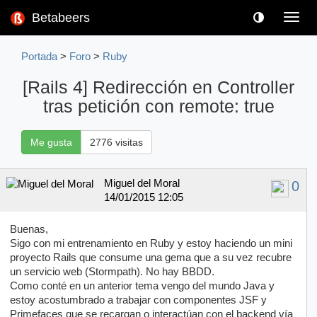
Betabeers
Toggl
navig
Portada
>
Foro
>
Ruby
[Rails 4] Redirección en Controller
tras petición con remote: true
Me gusta
2776 visitas
Miguel del Moral
0
14/01/2015 12:05
Buenas,
Sigo con mi entrenamiento en Ruby y estoy haciendo un mini
proyecto Rails que consume una gema que a su vez recubre
un servicio web (Stormpath). No hay BBDD.
Como conté en un anterior tema vengo del mundo Java y
estoy acostumbrado a trabajar con componentes JSF y
Primefaces que se recargan o interactúan con el backend vía