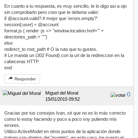
En cuanto a tu respuesta, es muy sencillo, te lo digo asi a ojo
sin comprobarlo pero creo que te deberia valer:
if @account.valid? # mejor que 'errors.empty?'
session[:user] = @account
format.js { render :js => "window.location.href='" +
directories_path + "'"}
else
redirect_to root_path # O la ruta que tu gustes.
# Le manda un (302 Found) con la url de la redireccion en la
cabeceras HTTP
end
Responder
Miguel del Moral
0
15/01/2015 09:52
Gracias por tus consejos Ivan, sé que no es lo más correcto
como lo estoy haciendo y poco a poco voy puliendo mis
errores.
Utilizo ActiveModel en otros puntos de la aplicación donde
trabajo con objetos del "modelo", en este caso, he puesto el