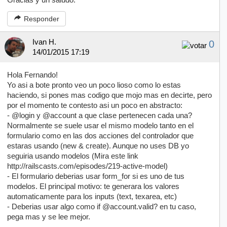
Gracias y un saludo.
Responder
Ivan H.
0
14/01/2015 17:19
Hola Fernando!
Yo asi a bote pronto veo un poco lioso como lo estas
haciendo, si pones mas codigo que mojo mas en decirte, pero
por el momento te contesto asi un poco en abstracto:
- @login y @account a que clase pertenecen cada una?
Normalmente se suele usar el mismo modelo tanto en el
formulario como en las dos acciones del controlador que
estaras usando (new & create). Aunque no uses DB yo
seguiria usando modelos (Mira este link
http://railscasts.com/episodes/219-active-model)
- El formulario deberias usar form_for si es uno de tus
modelos. El principal motivo: te generara los valores
automaticamente para los inputs (text, texarea, etc)
- Deberias usar algo como if @account.valid? en tu caso,
pega mas y se lee mejor.