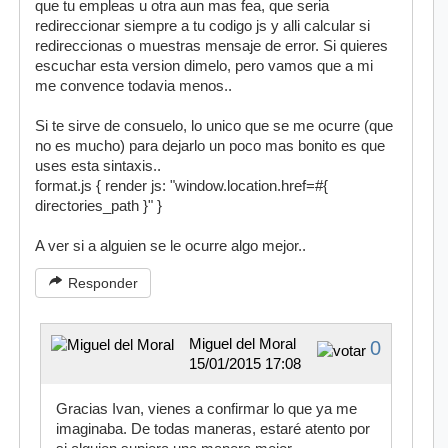
que tu empleas u otra aun mas fea, que seria
redireccionar siempre a tu codigo js y alli calcular si
redireccionas o muestras mensaje de error. Si quieres
escuchar esta version dimelo, pero vamos que a mi
me convence todavia menos..
Si te sirve de consuelo, lo unico que se me ocurre (que
no es mucho) para dejarlo un poco mas bonito es que
uses esta sintaxis..
format.js { render js: "window.location.href=#{
directories_path }" }
A ver si a alguien se le ocurre algo mejor..
Responder
Miguel del Moral
0
15/01/2015 17:08
Gracias Ivan, vienes a confirmar lo que ya me
imaginaba. De todas maneras, estaré atento por