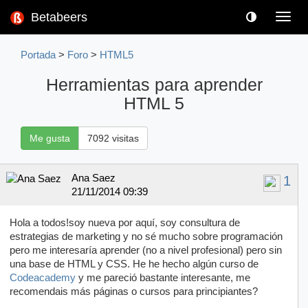
Betabeers
Toggl
navig
Portada
>
Foro
>
HTML5
Herramientas para aprender
HTML 5
Me gusta
7092 visitas
Ana Saez
1
21/11/2014 09:39
Hola a todos!soy nueva por aquí, soy consultura de
estrategias de marketing y no sé mucho sobre programación
pero me interesaría aprender (no a nivel profesional) pero sin
una base de HTML y CSS. He he hecho algún curso de
Codeacademy
y me pareció bastante interesante, me
recomendais más páginas o cursos para principiantes?