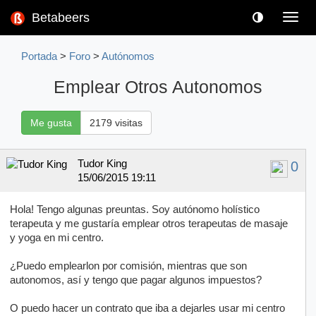
Betabeers
Toggl
navig
Portada
>
Foro
>
Autónomos
Emplear Otros Autonomos
Me gusta
2179 visitas
Tudor King
0
15/06/2015 19:11
Hola! Tengo algunas preuntas. Soy autónomo holístico
terapeuta y me gustaría emplear otros terapeutas de masaje
y yoga en mi centro.
¿Puedo emplearlon por comisión, mientras que son
autonomos, así y tengo que pagar algunos impuestos?
O puedo hacer un contrato que iba a dejarles usar mi centro