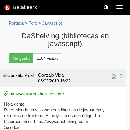
Betabeers
Toggl
navig
Portada
>
Foro
>
Javascript
DaShelving (bibliotecas en
javascript)
Me gusta
1164 visitas
Gonzalo Vidal
0
05/03/2018 16:22
https://www.dashelving.com/
Hola gente,
Recomiendo un sitio web con librerías de javascript y
recursos de frontend. El proyecto es de código libre.
La dirección es https://www.dashelving.com/
Saludos!