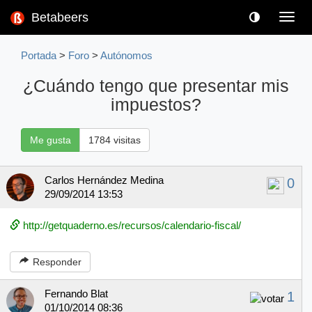
Betabeers
Toggl
navig
Portada
>
Foro
>
Autónomos
¿Cuándo tengo que presentar mis
impuestos?
Me gusta
1784 visitas
Carlos Hernández Medina
0
29/09/2014 13:53
http://getquaderno.es/recursos/calendario-fiscal/
Responder
Fernando Blat
1
01/10/2014 08:36