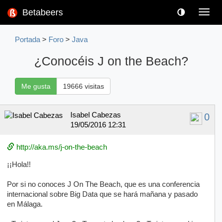
Betabeers
Toggl
navig
Portada
>
Foro
>
Java
¿Conocéis J on the Beach?
Me gusta
19666 visitas
Isabel Cabezas
0
19/05/2016 12:31
http://aka.ms/j-on-the-beach
¡¡Hola!!
Por si no conoces J On The Beach, que es una conferencia
internacional sobre Big Data que se hará mañana y pasado
en Málaga.