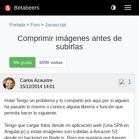
Betabeers
Toggl
navig
Portada
>
Foro
>
Javascript
Comprimir imágenes antes de
subirlas
Me gusta
6090 visitas
Carlos Azaustre
1
15/12/2014 14:01
Hola! Tengo un problema y lo comparto por aquí por si alguien
ha pasado lo mismo o conoce alguna librería o función que
permita hacer lo siguiente.
Tengo que cargar fotos desde mi aplicación web (Una SPA en
Angular.js) y estas imágenes son subidas a Amazon S3
desde mi backend en Node.js. Pero me gustaría que fuesen