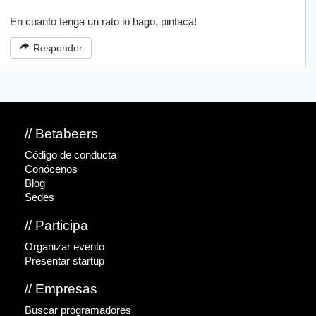
En cuanto tenga un rato lo hago, pintaca!
Responder
// Betabeers
Código de conducta
Conócenos
Blog
Sedes
// Participa
Organizar evento
Presentar startup
// Empresas
Buscar programadores