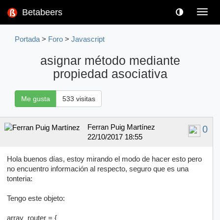
Betabeers
Toggl
navig
Portada
>
Foro
>
Javascript
asignar método mediante
propiedad asociativa
Me gusta
533 visitas
Ferran Puig Martínez
0
22/10/2017 18:55
Hola buenos días, estoy mirando el modo de hacer esto pero
no encuentro información al respecto, seguro que es una
tonteria:
Tengo este objeto:
array_router = {