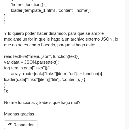
'home': function() {
loader('template_1.html', 'content', 'home');
}
};
Y lo quiero poder hacer dinamico, para que se amplie
mediante un for in que le hago a un archivo externo JSON, lo
que no se es como hacerlo, porque si hago esto:
readTextFile("menu.json", function(text){
var data = JSON.parse(text);
for(item in data["links"]){
array_router[data["links"][item]["url"]] = function(){
loader(data["links"][item]["file"], 'content'); } }
}
});
No me funciona. ¿Sabéis que hago mal?
Muchas gracias
Responder