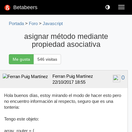
Betabeers
Toggl
navig
Portada
>
Foro
>
Javascript
asignar método mediante
propiedad asociativa
Me gusta
546 visitas
Ferran Puig Martínez
0
22/10/2017 18:55
Hola buenos días, estoy mirando el modo de hacer esto pero
no encuentro información al respecto, seguro que es una
tonteria:
Tengo este objeto:
array_router = {