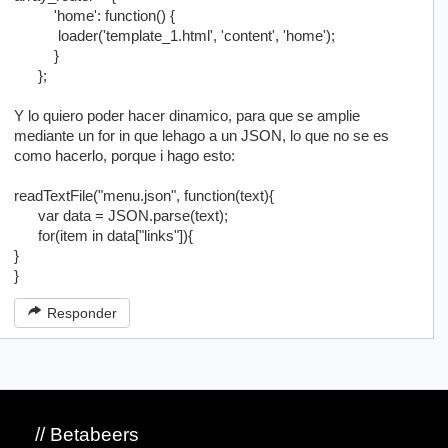
'home': function() {
loader('template_1.html', 'content', 'home');
}
};
Y lo quiero poder hacer dinamico, para que se amplie
mediante un for in que lehago a un JSON, lo que no se es
como hacerlo, porque i hago esto:
readTextFile("menu.json", function(text){
var data = JSON.parse(text);
for(item in data["links"]){
}
}
Responder
// Betabeers