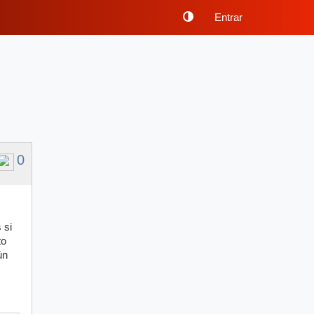
Entrar
0
 si
to
ún