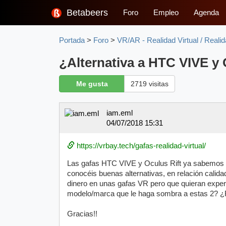
Betabeers
Foro
Empleo
Agenda
Portada
>
Foro
>
VR/AR - Realidad Virtual / Real
¿Alternativa a HTC VIVE 
Me gusta
2719 visitas
iam.eml
04/07/2018 15:31
https://vrbay.tech/gafas-realidad-virtual/
Las gafas HTC VIVE y Oculus Rift ya sabemos
conocéis buenas alternativas, en relación calida
dinero en unas gafas VR pero que quieran experi
modelo/marca que le haga sombra a estas 2? ¿R
Gracias!!