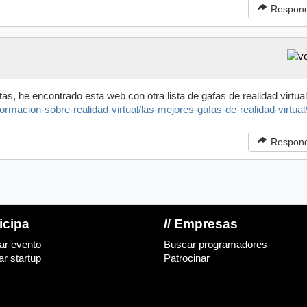
Respon
s, he encontrado esta web con otra lista de gafas de realidad virtual
nformacion-sobre-realidad-virtual/las-mejores-gafas-de-realidad-virtual
Respon
ticipa
// Empresas
ar evento
Buscar programadores
r startup
Patrocinar