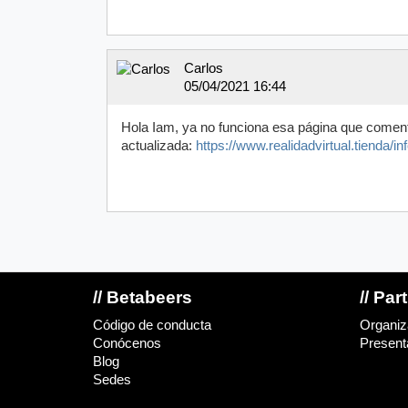
Carlos
05/04/2021 16:44
Hola Iam, ya no funciona esa página que comenta
actualizada:
https://www.realidadvirtual.tienda/i
// Betabeers
// Par
Código de conducta
Organiz
Conócenos
Presenta
Blog
Sedes