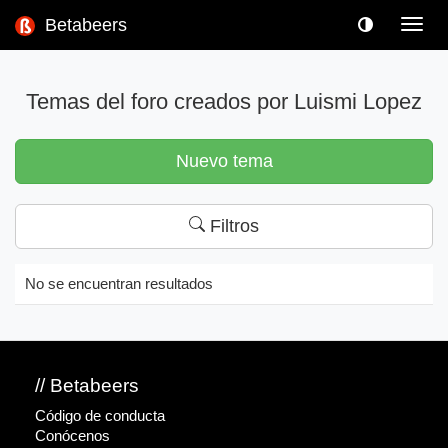
Betabeers
Toggl
navig
Temas del foro creados por Luismi Lopez
Nuevo tema
Filtros
No se encuentran resultados
// Betabeers
Código de conducta
Conócenos