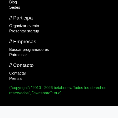
Blog
Sedes
// Participa
Organizar evento
Presentar startup
// Empresas
Buscar programadores
Patrocinar
// Contacto
Contactar
Prensa
{"copyright": "2010 - 2026 betabeers. Todos los derechos
reservados", "awesome": true}