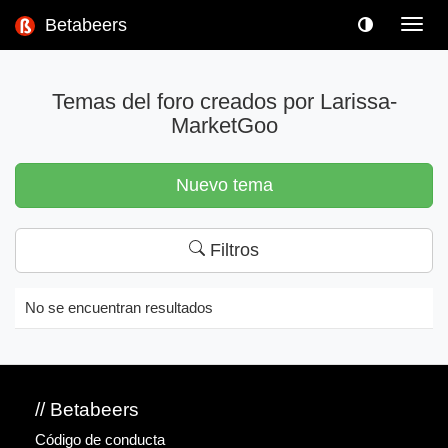
Betabeers
Toggl
navig
Temas del foro creados por Larissa-
MarketGoo
Nuevo tema
Filtros
No se encuentran resultados
// Betabeers
Código de conducta