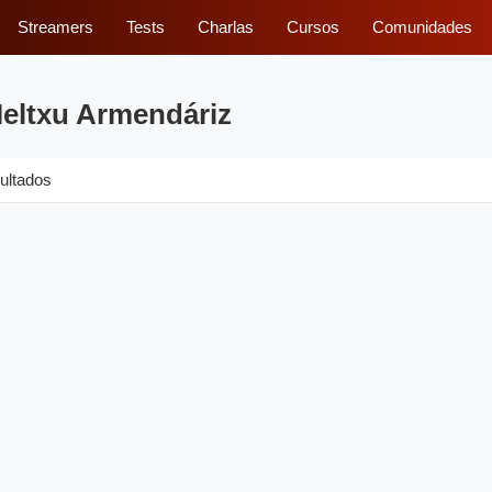
Streamers
Tests
Charlas
Cursos
Comunidades
Ieltxu Armendáriz
ultados