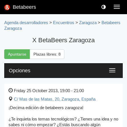
Betabeers
Toggl
navig
Agenda desarrolladores
>
Encuentros
>
Zaragoza
>
Betabeers
Zaragoza
X BetaBeers Zaragoza
Apuntarse
Plazas libres: 8
Opciones
Toggle
navigati
Friday 25 October 2013, 19:00 - 21:00
C/ Mas de las Matas, 20
,
Zaragoza, España
¡Decima edición de betabeers zaragoza!
¿Te inquieta los temas tecnológicos? ¿Tienes una idea y no
sabes ni cómo empezar? ¿Estás buscando algún