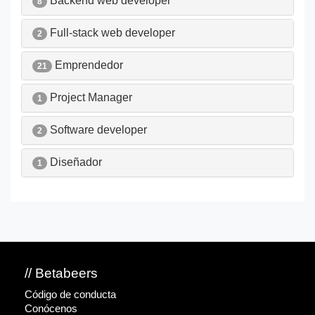
Backend web developer
8
Full-stack web developer
2
Emprendedor
21
Project Manager
1
Software developer
2
Diseñador
1
// Betabeers
Código de conducta
Conócenos