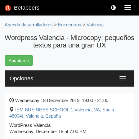
Betabeers
Toggl
navig
Agenda desarrolladores
>
Encuentros
>
Valencia
Wordpress Valencia - Microcopy: pequeños
textos para una gran UX
Apuntarse
Opciones
Toggle
navigati
Wednesday 18 December 2019, 19:00 - 21:00
IEM BUSINESS SCHOOL (, València, VA, Spain
46004)
,
Valencia, España
WordPress Valencia
Wednesday, December 18 at 7:00 PM