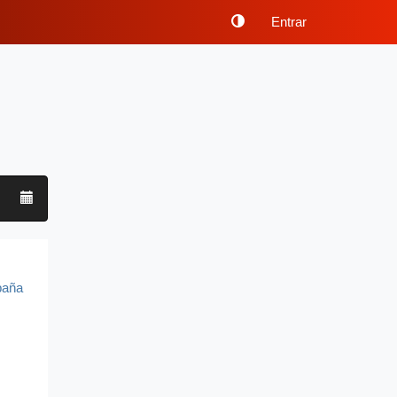
Entrar
paña