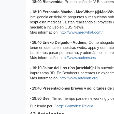
- 18:00 Bienvenida:
Presentación del V Betabeers 
- 18:10 Fernando Macho - MedWhat: (@MedWh
inteligencia artificial de preguntas y respuestas s
respuesta médicas". Están realizando el proyecto 
mediática incluso en CBS News.
Más información:
http://www.medwhat.com/
- 18:40 Eneko Delgado - Audens:
Como abogado d
tener en cuenta en nuestras webs, apps y contratos
la solemos pasar por encima, y además nos lo pre
Más información:
http://www.audens.es/
- 19:10 Jaime del Los ríos [arteklab]:
Un auténtic
Impresoras 3D. En Betabeers haremos un experimen
Más información:
http://www.arteklab.org/
- 19:40 Presentaciones breves y solicitudes de
- 19:50 Beer Time:
Tiempo para el networking y c
Publicado por:
Jorge González Revilla
43 Asistentes