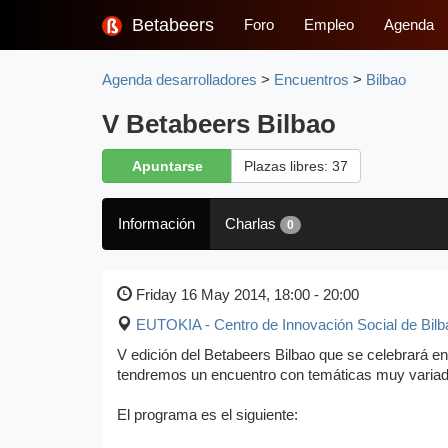
Betabeers
Foro
Empleo
Agenda
Agenda desarrolladores
>
Encuentros
>
Bilbao
V Betabeers Bilbao
Apuntarse
Plazas libres: 37
Información
Charlas
0
Friday 16 May 2014, 18:00 - 20:00
EUTOKIA - Centro de Innovación Social de Bilba
V edición del Betabeers Bilbao que se celebrará en
tendremos un encuentro con temáticas muy variad
El programa es el siguiente: