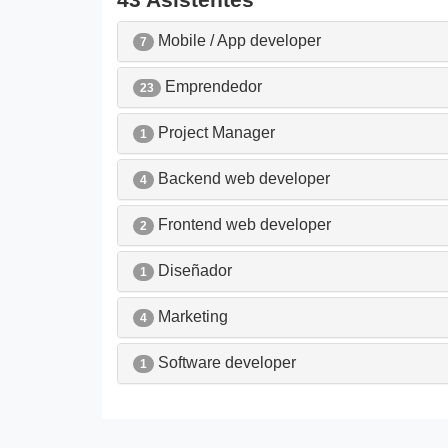
Mobile / App developer
7
Emprendedor
23
Project Manager
1
Backend web developer
4
Frontend web developer
2
Diseñador
1
Marketing
4
Software developer
1