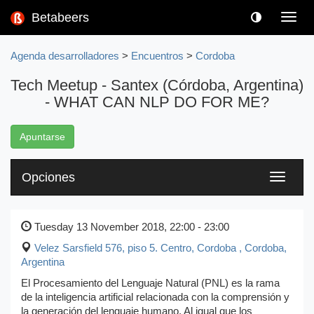
Betabeers
Toggl
navig
Agenda desarrolladores
>
Encuentros
>
Cordoba
Tech Meetup - Santex (Córdoba, Argentina)
- WHAT CAN NLP DO FOR ME?
Apuntarse
Opciones
Toggle
navigati
Tuesday 13 November 2018, 22:00 - 23:00
Velez Sarsfield 576, piso 5. Centro, Cordoba
,
Cordoba,
Argentina
El Procesamiento del Lenguaje Natural (PNL) es la rama
de la inteligencia artificial relacionada con la comprensión y
la generación del lenguaje humano. Al igual que los