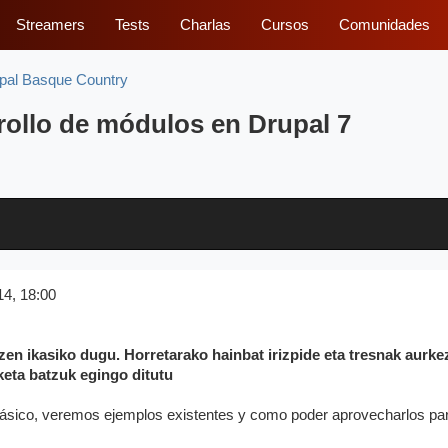
Streamers
Tests
Charlas
Cursos
Comunidades
pal Basque Country
rrollo de módulos en Drupal 7
14, 18:00
en ikasiko dugu. Horretarako hainbat irizpide eta tresnak aurke
keta batzuk egingo ditutu
 básico, veremos ejemplos existentes y como poder aprovecharlos pa