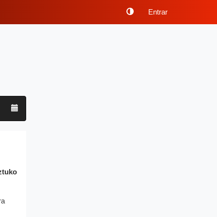
Entrar
ztuko
ra