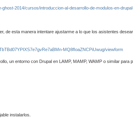
/e-ghost-2014/cursos/introduccion-al-desarrollo-de-modulos-en-drupal
ller, de esta manera intentare ajustarme a lo que los asistentes desea
/1N7TbTBd07YPIXS7e7gvRe7aBMn-MQ8fIoaZNCPiUwug/viewform
arrollo, un entorno con Drupal en LAMP, MAMP, WAMP o similar para 
ble instalarlos.