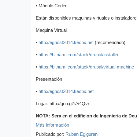
• Módulo Coder
Están disponibles maquinas virtuales o instaladores 
Maquina Virtual
•
http://eghost2014.keopx.net
(recomendado)
•
https://bitnami.com/stack/drupal/installer
•
https://bitnami.com/stack/drupal/virtual-machine
Presentación
•
http://eghost2014.keopx.net
Lugar: http://goo.gl/sS4Qvr
NOTA: Sera en el edificion de Ingenieria de De
Más información
Publicado por:
Ruben Egiguren