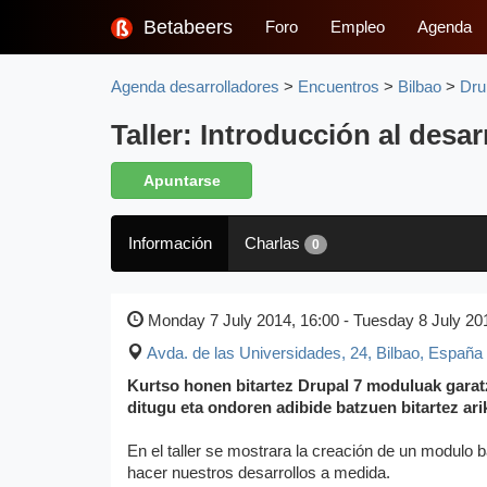
Betabeers
Foro
Empleo
Agenda
Agenda desarrolladores
>
Encuentros
>
Bilbao
>
Dru
Taller: Introducción al desa
Apuntarse
Información
Charlas
0
Monday 7 July 2014, 16:00 - Tuesday 8 July 20
Avda. de las Universidades, 24
,
Bilbao, España
Kurtso honen bitartez Drupal 7 moduluak garatz
ditugu eta ondoren adibide batzuen bitartez ari
En el taller se mostrara la creación de un modulo
hacer nuestros desarrollos a medida.