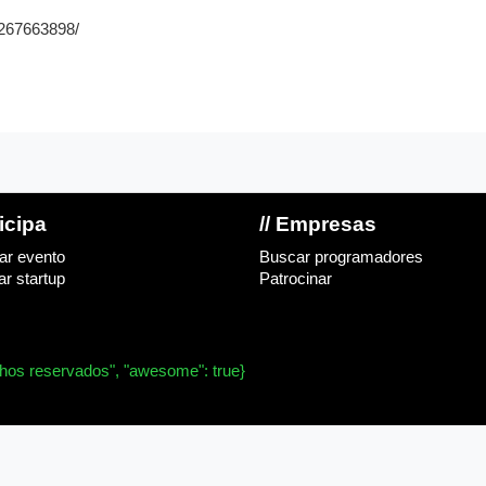
/267663898/
ticipa
// Empresas
ar evento
Buscar programadores
r startup
Patrocinar
chos reservados", "awesome": true}