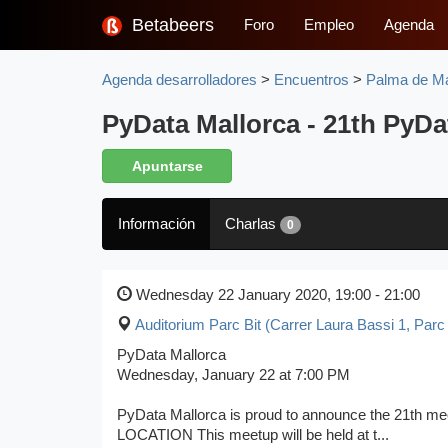
Betabeers
Foro
Empleo
Agenda
Agenda desarrolladores
>
Encuentros
>
Palma de Ma
PyData Mallorca - 21th PyD
Apuntarse
Información
Charlas
0
Wednesday 22 January 2020, 19:00 - 21:00
Auditorium Parc Bit (Carrer Laura Bassi 1, Parc
PyData Mallorca
Wednesday, January 22 at 7:00 PM
PyData Mallorca is proud to announce the 21th me
LOCATION This meetup will be held at t...