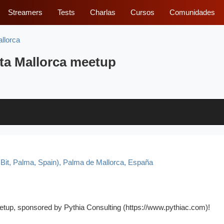
Streamers
Tests
Charlas
Cursos
Comunidades
llorca
ata Mallorca meetup
 Bit, Palma, Spain)
,
Palma de Mallorca, España
etup, sponsored by Pythia Consulting (https://www.pythiac.com)!