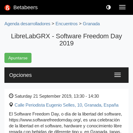
Betabeers
Toggl
navig
Agenda desarrolladores
>
Encuentros
>
Granada
LibreLabGRX - Software Freedom Day
2019
Apuntarse
Opciones
Toggle
navigati
Saturday 21 September 2019, 13:30 - 14:30
Calle Periodista Eugenio Selles, 10
,
Granada, España
El Software Freedom Day, o día de la libertad del software,
https://www.softwarefreedomday.org/, es una celebración
de la libertad en el software, hardware y conocimiento libre
regada con bebidas de diferente tipo y, en Granada, tapas.