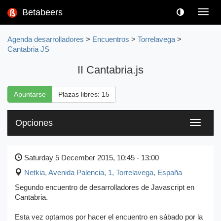
Betabeers
Toggl
navig
Agenda desarrolladores
>
Encuentros
>
Torrelavega
>
Cantabria JS
II Cantabria.js
Apuntarse
Plazas libres: 15
Opciones
Toggle
navigati
Saturday 5 December 2015, 10:45 - 13:00
Netkia, Avenida Palencia, 1
,
Torrelavega, España
Segundo encuentro de desarrolladores de Javascript en
Cantabria.
Esta vez optamos por hacer el encuentro en sábado por la