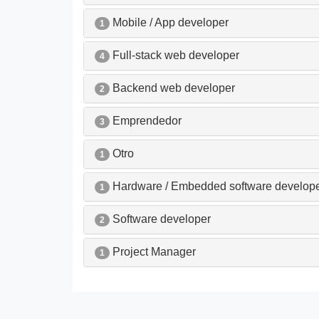
Mobile / App developer
1
Full-stack web developer
4
Backend web developer
2
Emprendedor
3
Otro
1
Hardware / Embedded software develop
1
Software developer
2
Project Manager
1