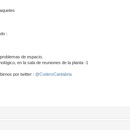
 paquetes
do :
 problemas de espacio.
lógico, en la sala de reuniones de la planta -1
birnos por twitter :
@CodersCantabria