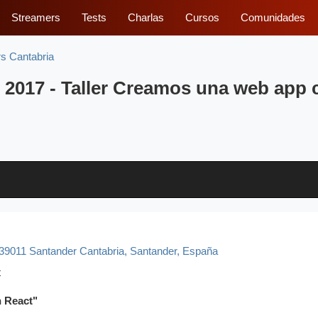
Streamers
Tests
Charlas
Cursos
Comunidades
s Cantabria
 2017 - Taller Creamos una web app 
 39011 Santander Cantabria
,
Santander, España
t
n React"