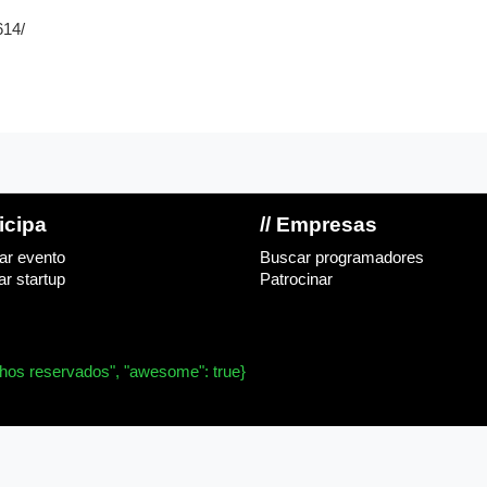
614/
ticipa
// Empresas
ar evento
Buscar programadores
r startup
Patrocinar
chos reservados", "awesome": true}