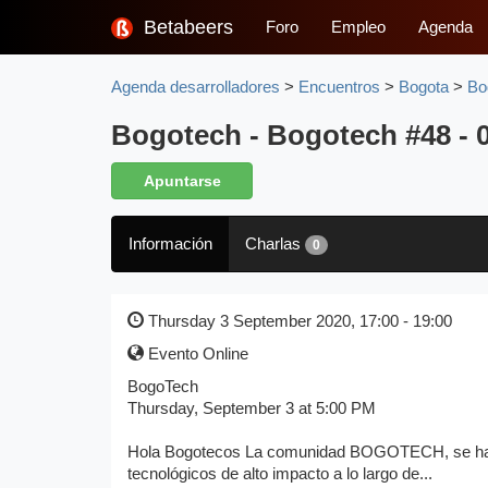
Betabeers
Foro
Empleo
Agenda
Agenda desarrolladores
>
Encuentros
>
Bogota
>
Bo
Bogotech - Bogotech #48 - 
Apuntarse
Información
Charlas
0
Thursday 3 September 2020, 17:00 - 19:00
Evento Online
BogoTech
Thursday, September 3 at 5:00 PM
Hola Bogotecos La comunidad BOGOTECH, se ha car
tecnológicos de alto impacto a lo largo de...