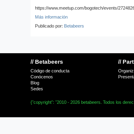
https://www.meetup.com/bogotech/events/272482
Más información
Publicado por:
Betabeers
// Betabeers
// Par
Código de conducta
Organiz
Conócenos
Presenta
Blog
Sedes
{"copyright": "2010 - 2026 betabeers. Todos los dere